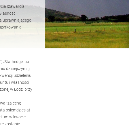
ycia (zawarcia
własności
ia uprawniającego
użytkowania
”, „Starhedge lub
iu dzisiejszym tj.
kwencji udzieleniu
untu i własności
onej w Łodzi przy
wał za cenę
sta osiemdziesiąt
wadium w kwocie
óre zostanie