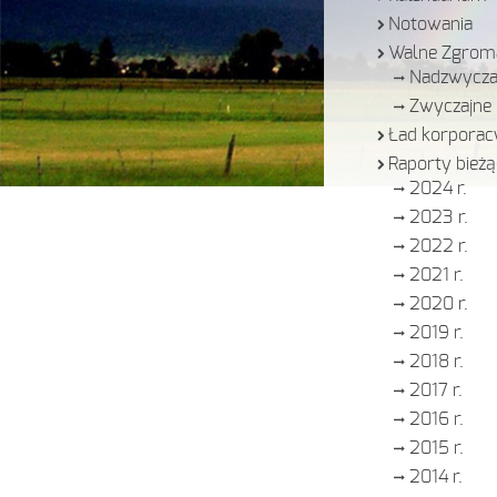
Notowania
Walne Zgrom
Nadzwycza
Zwyczajne
Ład korporac
Raporty bieżą
2024 r.
2023 r.
2022 r.
2021 r.
2020 r.
2019 r.
2018 r.
2017 r.
2016 r.
2015 r.
2014 r.