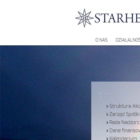
O NAS
DZIAŁALNO
Struktura Akc
Zarząd Spółki
Rada Nadzorc
Dane finanso
Kalendarium