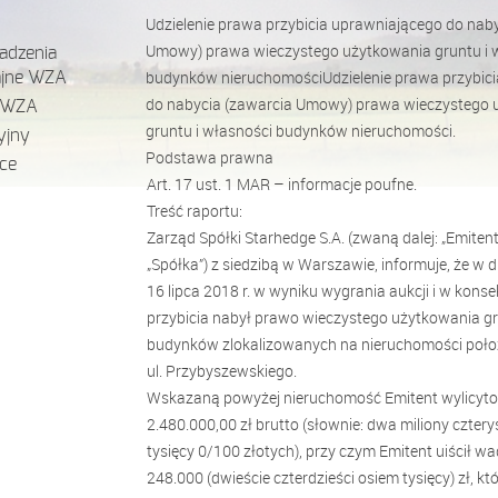
Udzielenie prawa przybicia uprawniającego do nab
Umowy) prawa wieczystego użytkowania gruntu i 
adzenia
budynków nieruchomościUdzielenie prawa przybic
jne WZA
do nabycia (zawarcia Umowy) prawa wieczystego 
 WZA
gruntu i własności budynków nieruchomości.
yjny
Podstawa prawna
ce
Art. 17 ust. 1 MAR – informacje poufne.
Treść raportu:
Zarząd Spółki Starhedge S.A. (zwaną dalej: „Emitent
„Spółka”) z siedzibą w Warszawie, informuje, że w dn
16 lipca 2018 r. w wyniku wygrania aukcji i w konse
przybicia nabył prawo wieczystego użytkowania gr
budynków zlokalizowanych na nieruchomości położ
ul. Przybyszewskiego.
Wskazaną powyżej nieruchomość Emitent wylicyto
2.480.000,00 zł brutto (słownie: dwa miliony cztery
tysięcy 0/100 złotych), przy czym Emitent uiścił 
248.000 (dwieście czterdzieści osiem tysięcy) zł, kt